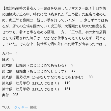
【雑誌掲載時の著者カラー原画を収録したリマスター版！】日本橋
の開橋式が迫る中、時代に取り残された「三つ星」呉服店再建のた
め、虎三郎と鷹頭は、新しい手を打っていくが――。少しずつではあ
るが、店での立場を固めていく虎三郎。大番頭にも尊大な態度を見
せつつも、着々と事を進める鷹頭。一方、「三つ星」初の女性店員
として採用された時子は、なかなか仕事を与えてもらえず、悶々と
していた。そんな中、初仕事で店の外に出た時子が出会ったのは…。
カバー 1
目次 8
第六候 虹始見（にじはじめてあらわる） 9
第七候 葭始生（あしはじめてしょうず） 47
第八候 雷乃収声（かみなりすなわちこえをおさむ） 83
第九候 牡丹華①（ぼたんはなさく） 119
第十候 牡丹華②（ぼたんはなさく） 161
奥付 205
YOU
クッキー
掲載