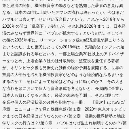
策と経済の関係、機関投資家の動きなどを熟知した著者の意見は異
なる。日本の20年以上続いたデフレの流れは終わったが、今はまだ
バブルとは言えず、せいぜい五合目だという。これから2018年から
2020年の間は「乱高下」が続くが、それ以降2026年までは、日本経
済のみならず世界的に「バブルが拡大する」というのだ。そしてそ
の後の2026年頃に、リーマン・ショック級の経済崩壊が起こりうる
というのだ。また庶民にとっての2018年は、長期的なインフレの始
まりと認識される年だという。一部上場企業20社以上のアドバイザ
ーをつとめ、上場企業３社の社外取締役・監査役を兼任する著者
が、オリンピック後も見据えた独自の経済予測を展開する。世界の
投資の大部分を占める機関投資家がどのような経済的なふるまいを
するのか？ それによって経済はどのように動くのか？ その大き
な流れを頭において個人も資産形成を考えないと、長期的に企業も
日本人も貧しくなると説く。経済の未来を予測し、それに即して、
企業や個人の経済状況の改善を指南する一冊！ 【目次】はじめに/
序章 ニューヨークで見た株価急落/第１章 2020年東京オリンピッ
クまでの日本経済はどうなるのか？/第２章 激動の世界情勢と地政
学リスクの行方は？/第３章 バブルはなぜ生まれ崩壊するのか？/第