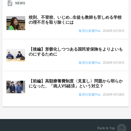
NEWS
校則、不登校、いじめ…生徒も教師も苦しめる学校
の理不尽を取り除くには
集英社新書Plus
2026年4月29日
【後編】形骸化しつつある国民皆保険をよりよいも
のにするために
集英社新書Plus
2026年4月29日
【前編】高額療養費制度〈見直し〉問題から明らか
になった、「病人VS経済」という対立？
集英社新書Plus
2026年4月28日
arrow_upward
Back to Top