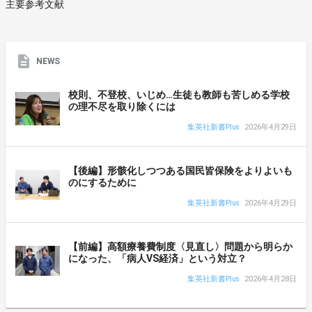
主要参考文献
NEWS
校則、不登校、いじめ…生徒も教師も苦しめる学校
の理不尽を取り除くには
集英社新書Plus
2026年4月29日
【後編】形骸化しつつある国民皆保険をよりよいも
のにするために
集英社新書Plus
2026年4月29日
【前編】高額療養費制度〈見直し〉問題から明らか
になった、「病人VS経済」という対立？
集英社新書Plus
2026年4月28日