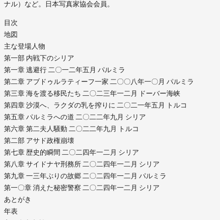
ナル）など。日本写真家協会会員。
目次
地図
主な登場人物
第一部 内戦下のシリア
第一章 逃避行 二〇一二年五月 パルミラ
第二章 アブドゥルラティーフ一家 二〇〇八年一〇月 パルミラ
第三章 海を渡る移民たち 二〇二三年一二月 ドーバー海峡
第四章 沙漠へ、ラクダの乳を搾りに 二〇二一年五月 トルコ
第五章 パルミラへの道 二〇二二年九月 シリア
第六章 第二夫人騒動 二〇二二年九月 トルコ
第二部 アサド政権崩壊
第七章 歴史的瞬間 二〇二四年一二月 シリア
第八章 サイドナヤ刑務所 二〇二四年一二月 シリア
第九章 一三年ぶりの故郷 二〇二四年一二月 パルミラ
第一〇章 消えた秘密警察 二〇二四年一二月 シリア
あとがき
年表