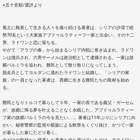
※五十音順/選評より
風土に根差して生きる人々を撮り続ける著者は、シリアの沙漠で総
勢70名という大家族アブドゥルラティーフ一家と出会い、その十二
男、ラドワンと恋に落ちる。
やがて「アラブの春」から始まるシリア内戦に巻き込まれ、ラドワ
ンは徴兵され、六男サーメルは政治犯として逮捕される。一家は故
郷パルミラを追われ、難民として散り散りになってしまう。
脱走兵としてヨルダンに逃れたラドワンと結婚し、「シリアの家
族」の一員となった著者は、異郷に生きる難民たちの取材を始め
る。
難民となりトルコで暮らして５年。一家の長である義父・ガーセム
が、故郷に帰る夢を叶えることなく永眠した。アブドゥルラティー
フ家の故郷パルミラの今を見たい……。著者は11年ぶりにシリアに向
かい、秘密警察の監視や親族による軟禁をくぐり抜け、かつて一家
が暮らした家にたどり着く。
命がけの取材から帰還した著者を待ち受けていたのは、夫ラドワン