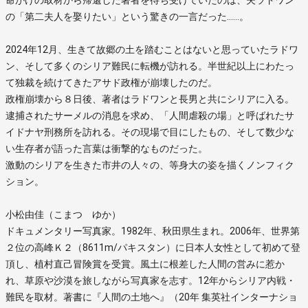
の「第二夫人を娶りたい」という驚きの一言だった……。
2024年12月、生きて故郷の土を踏むことはないと思っていたラドワ
ン、そして多くのシリア難民に転機が訪れる。半世紀以上にわたっ
て独裁を続けてきたアサド政権が崩壊したのだ。
政権崩壊から８日後、著者はラドワンと長男と共にシリアに入る。
逮捕されたサーメルの消息を求め、「人間虐殺の場」と呼ばれたサ
イドナヤ刑務所を訪れる。その現場で目にしたもの、そして数少な
い生存者が語った言葉は衝撃的なものだった。
激動のシリアを生きた市井の人々の、等身大の姿を描くノンフィク
ション。
小松由佳（こまつ ゆか）
ドキュメンタリー写真家。1982年、秋田県生まれ。2006年、世界第
２位の高峰Ｋ２（8611m/パキスタン）に日本人女性として初めて登
頂し、植村直己冒険賞を受賞。風土に根差した人間の営みに惹か
れ、草原や沙漠を旅しながら写真家を志す。12年からシリア内戦・
難民を取材。著書に『人間の土地へ』（20年 集英社インターナショ