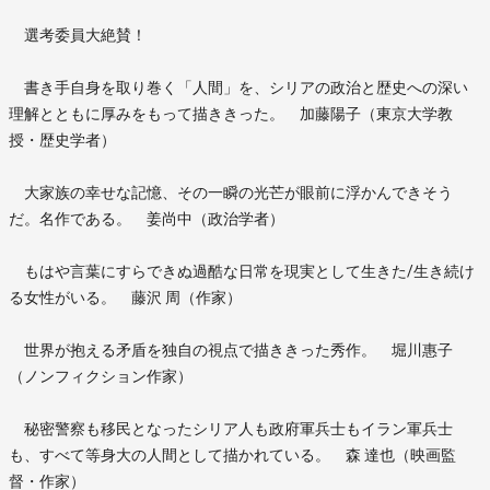
選考委員大絶賛！
書き手自身を取り巻く「人間」を、シリアの政治と歴史への深い
理解とともに厚みをもって描ききった。 加藤陽子（東京大学教
授・歴史学者）
大家族の幸せな記憶、その一瞬の光芒が眼前に浮かんできそう
だ。名作である。 姜尚中（政治学者）
もはや言葉にすらできぬ過酷な日常を現実として生きた/生き続け
る女性がいる。 藤沢 周（作家）
世界が抱える矛盾を独自の視点で描ききった秀作。 堀川惠子
（ノンフィクション作家）
秘密警察も移民となったシリア人も政府軍兵士もイラン軍兵士
も、すべて等身大の人間として描かれている。 森 達也（映画監
督・作家）