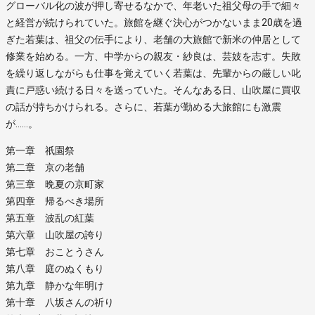
グローバル化の波が押し寄せるなかで、年老いた祖父母の手で細々
と経営が続けられていた。旅館を継ぐ決心がつかないまま20歳を過
ぎた若葉は、祖父の伝手により、老舗の大旅館で新米の仲居として
修業を始める。一方、中学からの親友・紗良は、芸妓を志す。失敗
を繰り返しながらも仕事を覚えていく若葉は、先輩からの厳しい叱
責に戸惑い続ける日々を送っていた。そんなある日、山吹屋に買収
の話が持ちかけられる。さらに、若葉が勤める大旅館にも激震
が……。
第一章 祇園祭
第二章 京の老舗
第三章 晩夏の京町家
第四章 帰るべき場所
第五章 波乱の紅葉
第六章 山吹屋の誇り
第七章 おことうさん
第八章 庭のぬくもり
第九章 静かな年明け
第十章 八坂さんの祈り