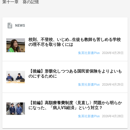
第十一章 葵の記憶
NEWS
校則、不登校、いじめ…生徒も教師も苦しめる学校
の理不尽を取り除くには
集英社新書Plus
2026年4月29日
【後編】形骸化しつつある国民皆保険をよりよいも
のにするために
集英社新書Plus
2026年4月29日
【前編】高額療養費制度〈見直し〉問題から明らか
になった、「病人VS経済」という対立？
集英社新書Plus
2026年4月28日