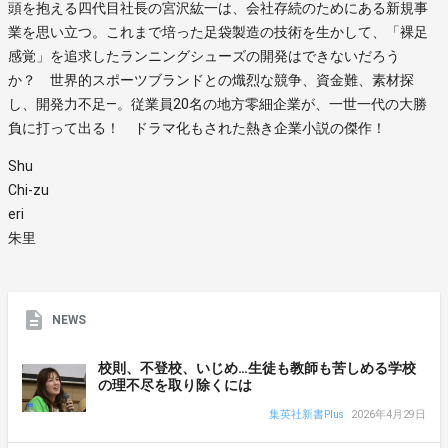
頭を抱える四代目社長の宮沢紘一は、会社存続のためにある新規事
業を思い立つ。これまで培った足袋製造の技術を生かして、「裸足
感覚」を追求したランニングシューズの開発はできないだろう
か？ 世界的スポーツブランドとの熾烈な競争、資金難、素材探
し、開発力不足―。従業員20名の地方零細企業が、一世一代の大勝
負に打って出る！ ドラマ化もされた熱き企業小説の傑作！
Shu
Chi-zu
eri
朱里
NEWS
校則、不登校、いじめ…生徒も教師も苦しめる学校
の理不尽を取り除くには
集英社新書Plus
2026年4月29日