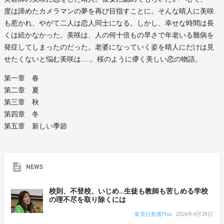
度は諦めたカメラマンの夢を再び目指すことに。そんな晴人に美咲
も惹かれ、やがて二人は恋人同士になる。しかし、幸せな時間は長
くは続かなかった。美咲は、人の何十倍もの早さで年老いる難病を
発症してしまったのだった。老婆になっていく姿を晴人にだけは見
せたくないと悩む美咲は……。桜のように儚く美しい恋の物語。
第一章 春
第二章 夏
第三章 秋
第四章 冬
第五章 新しい季節
NEWS
校則、不登校、いじめ…生徒も教師も苦しめる学校
の理不尽を取り除くには
集英社新書Plus
2026年4月29日