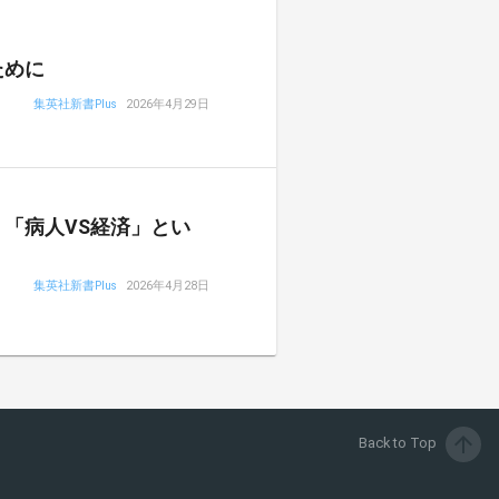
ために
集英社新書Plus
2026年4月29日
「病人VS経済」とい
集英社新書Plus
2026年4月28日
arrow_upward
Back to Top