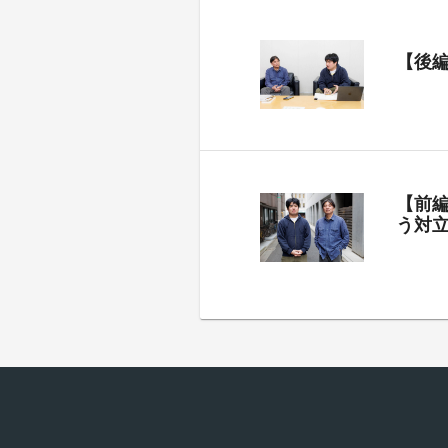
【後
【前
う対