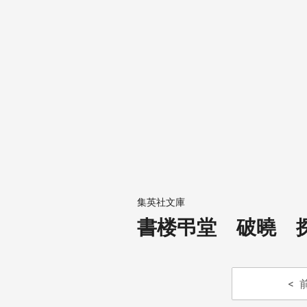
集英社文庫
書楼弔堂 破曉 