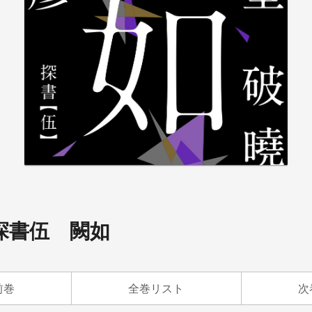
探書伍 闕如
前巻
全巻リスト
次