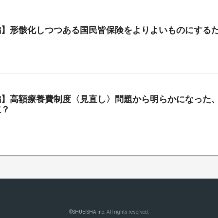
編】形骸化しつつある国民皆保険をよりよいものにする
編】高額療養費制度〈見直し〉問題から明らかになった、
立？
©
SHUEISHA inc.
All rights reserved.