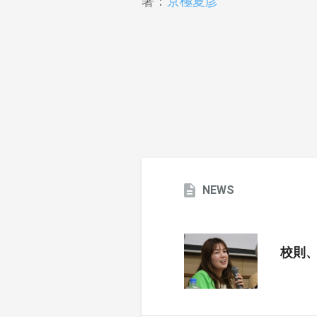
著：
京極夏彦
NEWS
校則