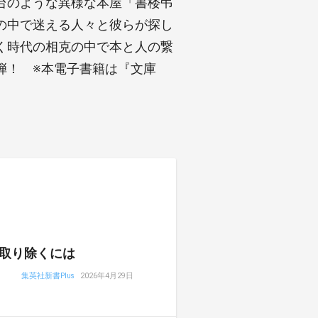
台のような異様な本屋「書楼弔
の中で迷える人々と彼らが探し
く時代の相克の中で本と人の繋
弾！ ※本電子書籍は『文庫
取り除くには
集英社新書Plus
2026年4月29日