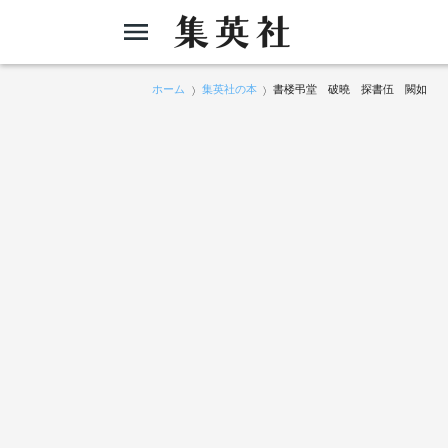
ホーム
集英社の本
書楼弔堂 破曉 探書伍 闕如