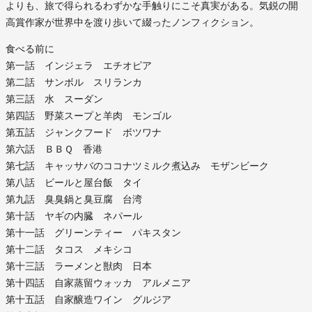
よりも、旅で得られるわずかな手触りにこそ真実がある。気鋭の開
高賞作家が世界中を渡り歩いて綴ったノンフィクション。
食べる前に
第一話 インジェラ エチオピア
第二話 サンボル スリランカ
第三話 水 スーダン
第四話 野菜スープと羊肉 モンゴル
第五話 ジャンクフード ボツワナ
第六話 ＢＢＱ 香港
第七話 キャッサバのココナツミルク煮込み モザンビーク
第八話 ビールと屋台飯 タイ
第九話 臭臭鍋と臭豆腐 台湾
第十話 ヤギの内臓 ネパール
第十一話 グリーンティー パキスタン
第十二話 タコス メキシコ
第十三話 ラーメンと獣肉 日本
第十四話 自家蒸留ウォッカ アルメニア
第十五話 自家醸造ワイン グルジア