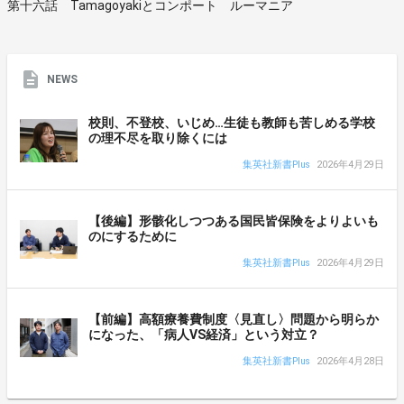
第十六話 Tamagoyakiとコンポート ルーマニア
NEWS
校則、不登校、いじめ…生徒も教師も苦しめる学校
の理不尽を取り除くには
集英社新書Plus
2026年4月29日
【後編】形骸化しつつある国民皆保険をよりよいも
のにするために
集英社新書Plus
2026年4月29日
【前編】高額療養費制度〈見直し〉問題から明らか
になった、「病人VS経済」という対立？
集英社新書Plus
2026年4月28日