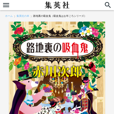
ホーム
集英社の本
路地裏の吸血鬼（吸血鬼はお年ごろシリーズ）