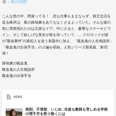
著：
赤川次郎
こんな世の中、間違ってる！ 恋も仕事もままならず、貧乏生活を
送る峰岸は、夜の路地裏をあてもなくさまよっていた。そんな彼の
前に突然現れたのは立派なドア。中に入ると、豪華なステーキとワ
イン、そして妖しげな美女が彼を待っていて……。クロロックが謎
の“吸血事件”の真犯人を追う表題作に加え、「吸血鬼の人生相談所」
「吸血鬼の出張手当」の２編を収録。人気シリーズ新装版、第32
弾！
路地裏の吸血鬼
吸血鬼の人生相談所
吸血鬼の出張手当
NEWS
校則、不登校、いじめ…生徒も教師も苦しめる学校
の理不尽を取り除くには