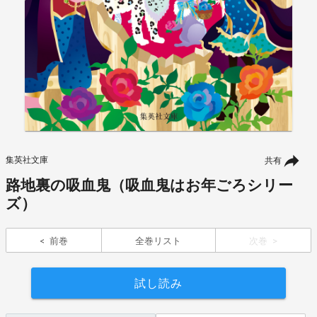
集英社文庫
共有
路地裏の吸血鬼（吸血鬼はお年ごろシリー
ズ）
前巻
全巻リスト
次巻
試し読み