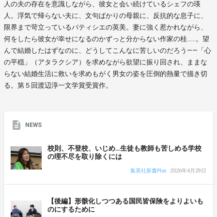
人の夫の存在を意識しながら、彼女と会い続けているシェフの瑛
人。浮気で帰らない夫に、文句ばかりの母親に、反抗的な息子に、
限界まで苛立っているパティシエの英美。妻に強く惹かれながら、
何をしたら彼女が幸せになるのかずっと分からない作家の桂……。望
んで結婚したはずなのに、どうしてこんなに苦しいのだろう――「心
の平穏」（アタラクシア）を求めながら欲望に振り回され、ままな
らない結婚生活に救いを求めもがく男女の姿を圧倒的熱量で描き切
る。第５回渡辺淳一文学賞受賞作。
NEWS
校則、不登校、いじめ…生徒も教師も苦しめる学校
の理不尽を取り除くには
集英社新書Plus
2026年4月29日
【後編】形骸化しつつある国民皆保険をよりよいも
のにするために