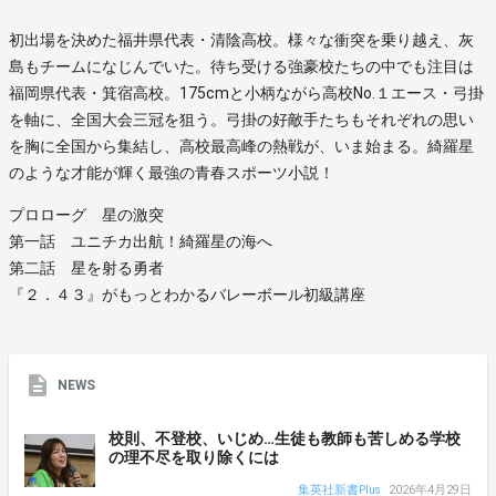
初出場を決めた福井県代表・清陰高校。様々な衝突を乗り越え、灰
島もチームになじんでいた。待ち受ける強豪校たちの中でも注目は
福岡県代表・箕宿高校。175cmと小柄ながら高校No.１エース・弓掛
を軸に、全国大会三冠を狙う。弓掛の好敵手たちもそれぞれの思い
を胸に全国から集結し、高校最高峰の熱戦が、いま始まる。綺羅星
のような才能が輝く最強の青春スポーツ小説！
プロローグ 星の激突
第一話 ユニチカ出航！綺羅星の海へ
第二話 星を射る勇者
『２．４３』がもっとわかるバレーボール初級講座
NEWS
校則、不登校、いじめ…生徒も教師も苦しめる学校
の理不尽を取り除くには
集英社新書Plus
2026年4月29日