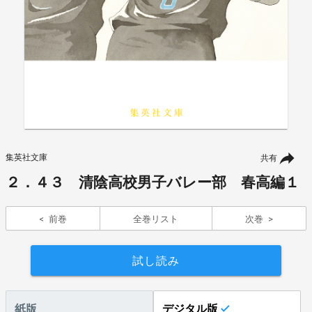
集英社文庫
共有
２．４３ 清陰高校男子バレー部 春高編１
前巻
全巻リスト
次巻
試し読み
紙版
デジタル版