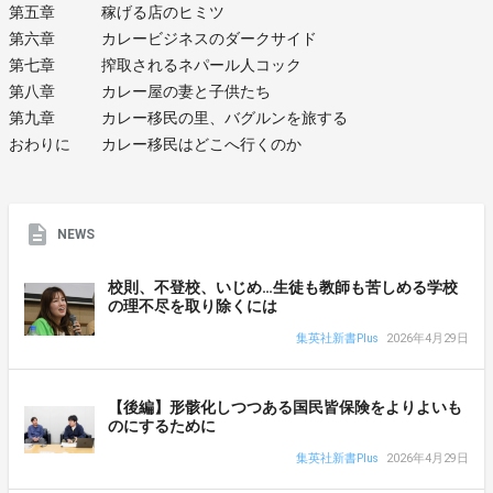
第五章 稼げる店のヒミツ
第六章 カレービジネスのダークサイド
第七章 搾取されるネパール人コック
第八章 カレー屋の妻と子供たち
第九章 カレー移民の里、バグルンを旅する
おわりに カレー移民はどこへ行くのか
NEWS
校則、不登校、いじめ…生徒も教師も苦しめる学校
の理不尽を取り除くには
集英社新書Plus
2026年4月29日
【後編】形骸化しつつある国民皆保険をよりよいも
のにするために
集英社新書Plus
2026年4月29日