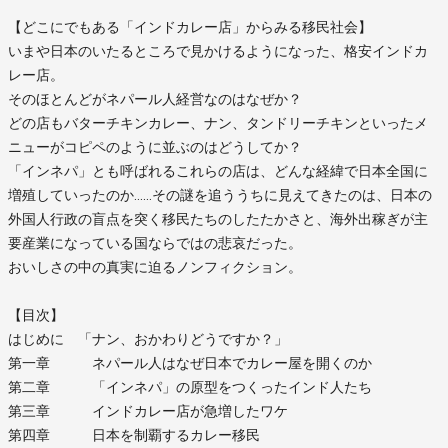
【どこにでもある「インドカレー店」からみる移民社会】
いまや日本のいたるところで見かけるようになった、格安インドカ
レー店。
そのほとんどがネパール人経営なのはなぜか？
どの店もバターチキンカレー、ナン、タンドリーチキンといったメ
ニューがコピペのように並ぶのはどうしてか？
「インネパ」とも呼ばれるこれらの店は、どんな経緯で日本全国に
増殖していったのか……その謎を追ううちに見えてきたのは、日本の
外国人行政の盲点を突く移民たちのしたたかさと、海外出稼ぎが主
要産業になっている国ならではの悲哀だった。
おいしさの中の真実に迫るノンフィクション。
【目次】
はじめに 「ナン、おかわりどうですか？」
第一章 ネパール人はなぜ日本でカレー屋を開くのか
第二章 「インネパ」の原型をつくったインド人たち
第三章 インドカレー店が急増したワケ
第四章 日本を制覇するカレー移民