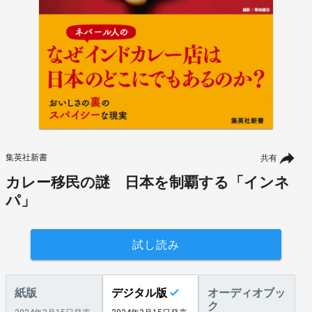
集英社新書
共有
カレー移民の謎 日本を制覇する「インネ
パ」
試し読み
紙版
デジタル版
オーディオブッ
ク