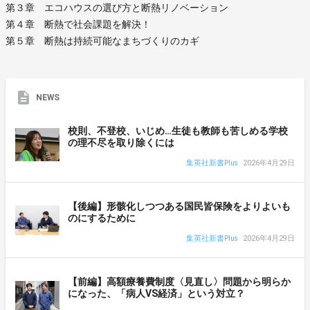
第３章 エコハウスの選び方と断熱リノベーション
第４章 断熱で社会課題を解決！
第５章 断熱は持続可能なまちづくりのカギ
NEWS
校則、不登校、いじめ…生徒も教師も苦しめる学校
の理不尽を取り除くには
集英社新書Plus
2026年4月29日
【後編】形骸化しつつある国民皆保険をよりよいも
のにするために
集英社新書Plus
2026年4月29日
【前編】高額療養費制度〈見直し〉問題から明らか
になった、「病人VS経済」という対立？