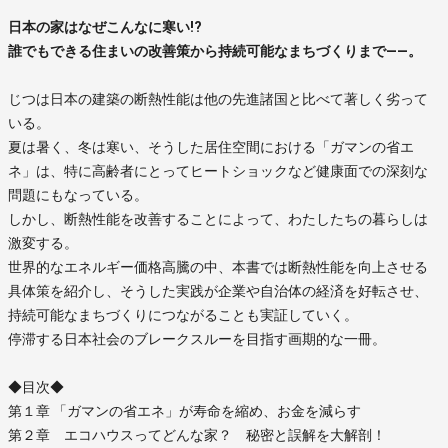
日本の家はなぜこんなに寒い!?
誰でもできる住まいの改善策から持続可能なまちづくりまで――。
じつは日本の建築の断熱性能は他の先進諸国と比べて著しく劣って
いる。
夏は暑く、冬は寒い、そうした居住空間における「ガマンの省エ
ネ」は、特に高齢者にとってヒートショックなど健康面での深刻な
問題にもなっている。
しかし、断熱性能を改善することによって、わたしたちの暮らしは
激変する。
世界的なエネルギー価格高騰の中、本書では断熱性能を向上させる
具体策を紹介し、そうした実践が企業や自治体の経済を好転させ、
持続可能なまちづくりにつながることも実証していく。
停滞する日本社会のブレークスルーを目指す画期的な一冊。
◆目次◆
第１章 「ガマンの省エネ」が寿命を縮め、お金を減らす
第２章 エコハウスってどんな家？ 秘密と誤解を大解剖！