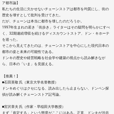
ア都市論】
私たちの生活に欠かせないチェーンストアは都市を均質にし、街の
歴史を壊すとして批判を受けてきた。
だが、チェーンは本当に都市を壊したのだろうか。
1997年生まれの若き「街歩き」ライターはその疑問を明らかにすべ
く、32期連続増収を続けるディスカウントストア、ドン・キホーテ
を巡った。
そこから見えてきたのは、チェーンストアを中心にした現代日本の
都市の姿と未来の可能性である。
ドンキの歴史や経営戦略を社会学や建築の視点から読み解きなが
ら、日本の「いま」を見据える。
【推薦！】
■石田英敬 氏（東京大学名誉教授）
ドンキめぐりはクセになる、読み出したら止まらない、ドンペン探
偵が読み解くチェーンストア記号論。
■宮沢章夫 氏（作家・早稲田大学教授）
まず「肯定する」という態度がここにはある。正直、ドンキが渋谷