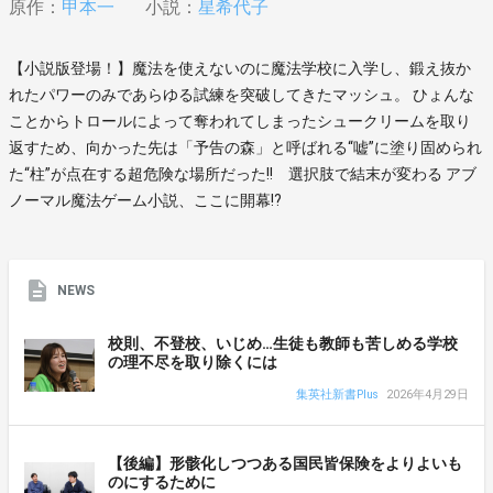
原作：
甲本一
小説：
星希代子
【小説版登場！】魔法を使えないのに魔法学校に入学し、鍛え抜か
れたパワーのみであらゆる試練を突破してきたマッシュ。 ひょんな
ことからトロールによって奪われてしまったシュークリームを取り
返すため、向かった先は「予告の森」と呼ばれる“嘘”に塗り固められ
た“柱”が点在する超危険な場所だった!! 選択肢で結末が変わる アブ
ノーマル魔法ゲーム小説、ここに開幕!?
NEWS
校則、不登校、いじめ…生徒も教師も苦しめる学校
の理不尽を取り除くには
集英社新書Plus
2026年4月29日
【後編】形骸化しつつある国民皆保険をよりよいも
のにするために