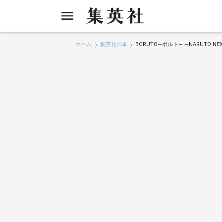
ホーム
集英社の本
BORUTO―ボルト― ―NARUTO NE