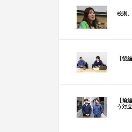
校則
【後
【前
う対