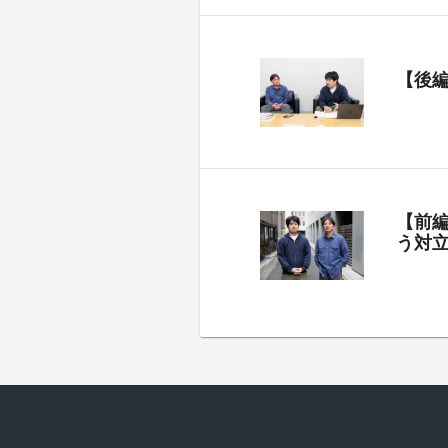
【後
【前
う対