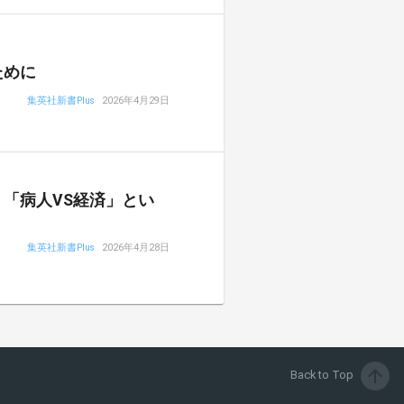
ために
集英社新書Plus
2026年4月29日
「病人VS経済」とい
集英社新書Plus
2026年4月28日
arrow_upward
Back to Top