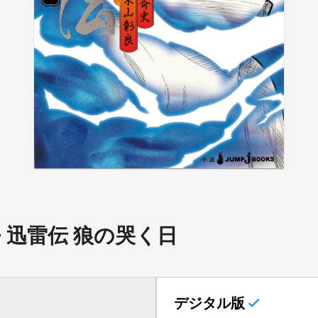
― 迅雷伝 狼の哭く日
デジタル版