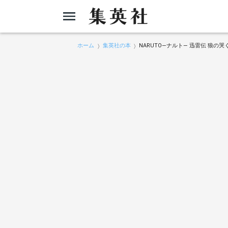
ホーム
集英社の本
NARUTO―ナルト― 迅雷伝 狼の哭