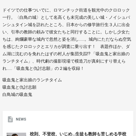
ドイツでの仕事ついでに、ロマンチック街道を観光中のクロロック
一行。〈白鳥の城〉として名高くも未完成の美しい城・ノイシュバ
ンシュタイン城を訪れたところ、日本からの修学旅行生３人に出会
い、引率の教師の頼みで彼女たちと同行することに。しかし少女た
ちは、絢爛豪華な城内で忽然と姿を消し……。城内にただならぬ空気
を感じたクロロックとエリカが調査に乗り出す！ 表題作ほか、ダ
ム湖に沈むのを免れたはずの村人が集団失踪!? 「吸血鬼と家出娘の
ランチタイム」、時代劇の撮影現場で模造刀が真剣にすり替えら
れ……「吸血鬼と仇討志願」の２編を収録！
吸血鬼と家出娘のランチタイム
吸血鬼と仇討志願
白鳥城の吸血鬼
NEWS
校則、不登校、いじめ…生徒も教師も苦しめる学校