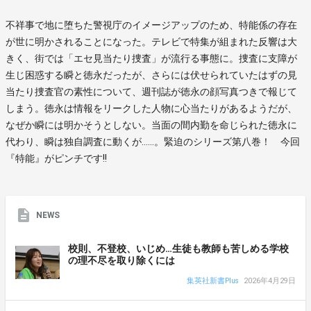
不祥事で地に堕ちた警視庁のイメージアップのため、特能係の存在
が世に明かされることになった。テレビで特集が組まれた反響は大
きく、街では「エセ見当たり捜査」が流行る事態に。捜査に支障が
生じ困惑する瞬と徳永だったが、さらには伏せられていたはずの見
当たり捜査官の素性について、週刊誌が徳永の顔写真つきで報じて
しまう。徳永は情報をリークした人物に心当たりがあるようだが、
なぜか瞬には明かそうとしない。当面の間内勤を命じられた徳永に
代わり、瞬は独自調査に動くが……。緊迫のシリーズ第八巻！ 今回
『特能』がピンチです!!
NEWS
校則、不登校、いじめ…生徒も教師も苦しめる学校
の理不尽を取り除くには
集英社新書Plus
2026年4月29日