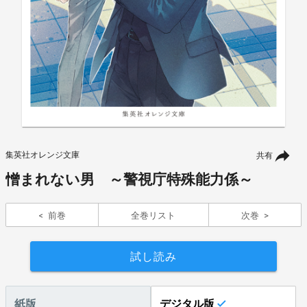
集英社オレンジ文庫
共有
憎まれない男 ～警視庁特殊能力係～
前巻
全巻リスト
次巻
試し読み
紙版
デジタル版