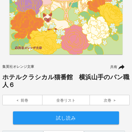
集英社オレンジ文庫
共有
ホテルクラシカル猫番館 横浜山手のパン職
人６
前巻
全巻リスト
次巻
試し読み