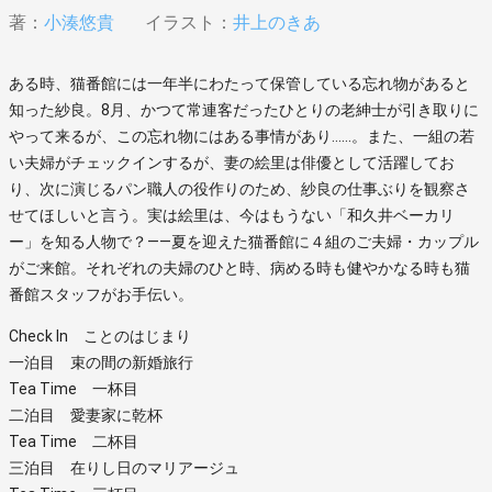
著：
小湊悠貴
イラスト：
井上のきあ
ある時、猫番館には一年半にわたって保管している忘れ物があると
知った紗良。8月、かつて常連客だったひとりの老紳士が引き取りに
やって来るが、この忘れ物にはある事情があり……。また、一組の若
い夫婦がチェックインするが、妻の絵里は俳優として活躍してお
り、次に演じるパン職人の役作りのため、紗良の仕事ぶりを観察さ
せてほしいと言う。実は絵里は、今はもうない「和久井ベーカリ
ー」を知る人物で？――夏を迎えた猫番館に４組のご夫婦・カップル
がご来館。それぞれの夫婦のひと時、病める時も健やかなる時も猫
番館スタッフがお手伝い。
Check In ことのはじまり
一泊目 束の間の新婚旅行
Tea Time 一杯目
二泊目 愛妻家に乾杯
Tea Time 二杯目
三泊目 在りし日のマリアージュ