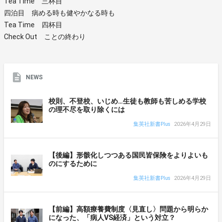
Tea Time 三杯目
四泊目 病める時も健やかなる時も
Tea Time 四杯目
Check Out ことの終わり
NEWS
校則、不登校、いじめ…生徒も教師も苦しめる学校
の理不尽を取り除くには
集英社新書Plus
2026年4月29日
【後編】形骸化しつつある国民皆保険をよりよいも
のにするために
集英社新書Plus
2026年4月29日
【前編】高額療養費制度〈見直し〉問題から明らか
になった、「病人VS経済」という対立？