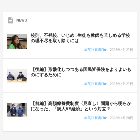
NEWS
校則、不登校、いじめ…生徒も教師も苦しめる学校
の理不尽を取り除くには
集英社新書Plus
2026年4月29日
【後編】形骸化しつつある国民皆保険をよりよいも
のにするために
集英社新書Plus
2026年4月29日
【前編】高額療養費制度〈見直し〉問題から明らか
になった、「病人VS経済」という対立？
集英社新書Plus
2026年4月28日