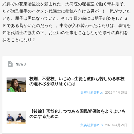
式典での花束贈呈役を頼まれた、大病院の秘書室で働く青井朋子。
だが贈呈相手のイケメン代議士に拳銃を向ける男が…！ 気がついた
とき、朋子は男になっていた。そして目の前には朋子の姿をしたＳ
Ｐである葵がいたのだった…。中身が入れ替わったふたりは、事情を
知る代議士の協力の下、お互いの仕事をこなしながら事件の真相を
探ることになり!?
NEWS
校則、不登校、いじめ…生徒も教師も苦しめる学校
の理不尽を取り除くには
集英社新書Plus
2026年4月29日
【後編】形骸化しつつある国民皆保険をよりよいも
のにするために
集英社新書Plus
2026年4月29日