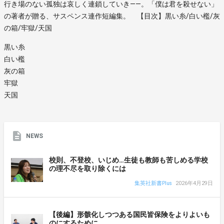
行き場のない孤独は哀しく連鎖していき――。「僕は君を殺せない」
の著者が贈る、サスペンス連作短編集。 【目次】黒い糸/白い檻/灰
の箱/牢獄/天国
黒い糸
白い檻
灰の箱
牢獄
天国
NEWS
校則、不登校、いじめ…生徒も教師も苦しめる学校
の理不尽を取り除くには
集英社新書Plus
2026年4月29日
【後編】形骸化しつつある国民皆保険をよりよいも
のにするために