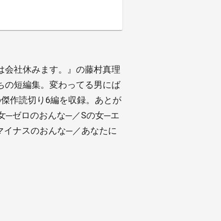
は会社休みます。』の藤村真理
ちの短編集。変わってる男にば
傑作読切り6編を収録。あとが
女─ゼロのおんな─／Sの女─エ
マイナスのおんな─／あなたに