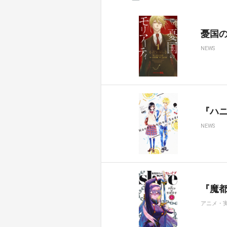
憂国のモ
NEWS
『ハ
NEWS
『魔都
アニメ・