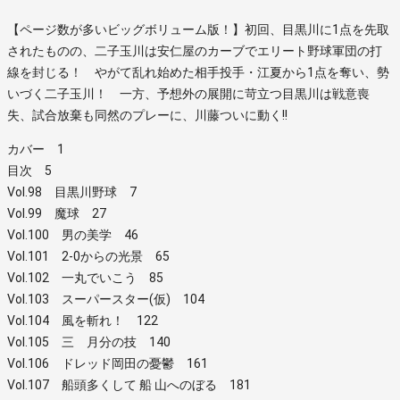
【ページ数が多いビッグボリューム版！】初回、目黒川に1点を先取
されたものの、二子玉川は安仁屋のカーブでエリート野球軍団の打
線を封じる！ やがて乱れ始めた相手投手・江夏から1点を奪い、勢
いづく二子玉川！ 一方、予想外の展開に苛立つ目黒川は戦意喪
失、試合放棄も同然のプレーに、川藤ついに動く!!
カバー 1
目次 5
Vol.98 目黒川野球 7
Vol.99 魔球 27
Vol.100 男の美学 46
Vol.101 2-0からの光景 65
Vol.102 一丸でいこう 85
Vol.103 スーパースター(仮) 104
Vol.104 風を斬れ！ 122
Vol.105 三ゕ月分の技 140
Vol.106 ドレッド岡田の憂鬱 161
Vol.107 船頭多くして 船 山へのぼる 181