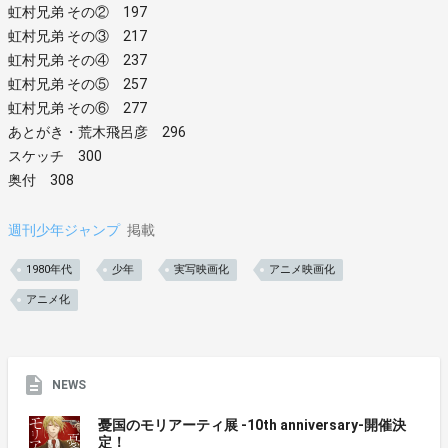
虹村兄弟 その② 197
虹村兄弟 その③ 217
虹村兄弟 その④ 237
虹村兄弟 その⑤ 257
虹村兄弟 その⑥ 277
あとがき・荒木飛呂彦 296
スケッチ 300
奥付 308
週刊少年ジャンプ
掲載
1980年代
少年
実写映画化
アニメ映画化
アニメ化
NEWS
憂国のモリアーティ展 -10th anniversary-開催決
定！