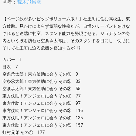
著者：
荒木飛呂彦
【ページ数が多いビッグボリューム版！】杜王町に住む高校生、東
方仗助。見かけによらず気弱な性格だが、自慢のリーゼントをけな
されると途端に豹変、スタンド能力を発現させる。ジョナサンの身
内という彼を訪ねた空条承太郎は、そのスタンドを目にし、仗助に
そして杜王町に迫る危機を察知するが…!?
カバー 1
目次 7
空条承太郎！東方仗助に会う その① 9
空条承太郎！東方仗助に会う その② 33
空条承太郎！東方仗助に会う その③ 55
東方仗助！アンジェロに会う その① 77
東方仗助！アンジェロに会う その② 97
東方仗助！アンジェロに会う その③ 116
東方仗助！アンジェロに会う その④ 135
東方仗助！アンジェロに会う その⑤ 157
虹村兄弟 その① 177