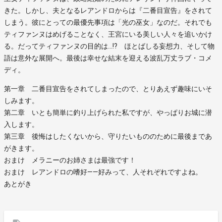
きた。しかし、夫となるレアンドロからは『二番目宣告』をされて
しまう。彼にとっての最優先事項は「光の巫女」なのだ。それでも
ティファンヌはめげることなく、王宮にいる美しい人々を追いかけ
る。だってティファンヌの目的は…!? ほとばしる妄想力、そして物
語は意外な展開へ。最後は幸せな結末を迎える波乱万丈ラブ・コメ
ディ。
第一章 二番目宣告をされてしまったので、とりあえず趣味にいそ
しみます。
第二章 いとも簡単に釣り上げられた私ですが、やっぱりお城に潜
入します。
第三章 後悔はしたくないから、守りたいもののために最後まであ
がきます。
おまけ メラニーのお姉さまは最強です！
おまけ レアンドロの嗜好――好みって、人それぞれですよね。
あとがき