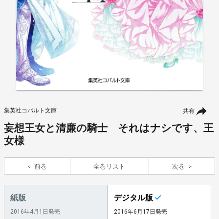
集英社コバルト文庫
共有
妄想王女と清廉の騎士 それはナシです、王
女様
前巻
全巻リスト
次巻
紙版
デジタル版
2016年4月1日発売
2016年6月17日発売