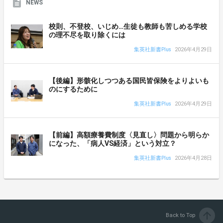
NEWS
校則、不登校、いじめ…生徒も教師も苦しめる学校
の理不尽を取り除くには
集英社新書Plus
2026年4月29日
【後編】形骸化しつつある国民皆保険をよりよいも
のにするために
集英社新書Plus
2026年4月29日
【前編】高額療養費制度〈見直し〉問題から明らか
になった、「病人VS経済」という対立？
集英社新書Plus
2026年4月28日
arrow_upward
Back to Top