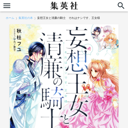
ホーム
集英社の本
妄想王女と清廉の騎士 それはナシです、王女様