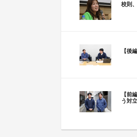
校則
【後
【前
う対