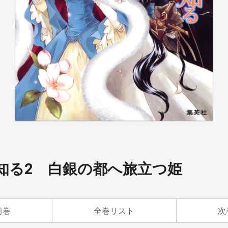
知る2 白銀の都へ旅立つ姫
前巻
全巻リスト
次