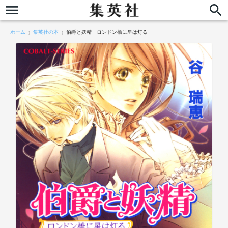
ホーム
集英社の本
伯爵と妖精 ロンドン橋に星は灯る