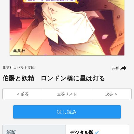
集英社コバルト文庫
共有
伯爵と妖精 ロンドン橋に星は灯る
前巻
全巻リスト
次巻
試し読み
紙版
デジタル版