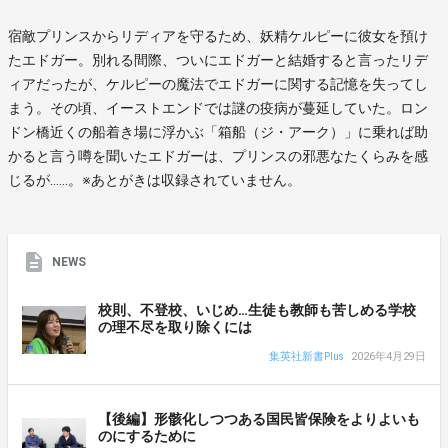
宿敵プリンスからリディアを守るため、妖精ケルピーに彼女を預け
たエドガー。別れる間際、ついにエドガーと結婚すると言ったリデ
ィアだったが、ケルピーの魔法でエドガーに関する記憶を失ってし
まう。その頃、イーストエンドでは謎の疫病が蔓延していた。ロン
ドン橋近くの船着き場に浮かぶ「箱船（ジ・アーク）」に乗れば助
かると言う噂を聞いたエドガーは、プリンスの邪悪なたくらみを感
じるが……。※あとがきは収録されていません。
NEWS
校則、不登校、いじめ…生徒も教師も苦しめる学校
の理不尽を取り除くには
集英社新書Plus
2026年4月29日
【後編】形骸化しつつある国民皆保険をよりよいも
のにするために