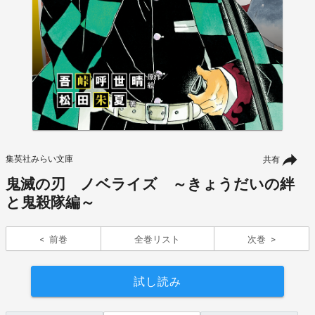
集英社みらい文庫
共有
鬼滅の刃 ノベライズ ～きょうだいの絆
と鬼殺隊編～
前巻
全巻リスト
次巻
試し読み