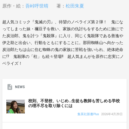
原作・絵：
吾峠呼世晴
著：
松田朱夏
超人気コミック『鬼滅の刃』、待望のノベライズ第２弾！ 鬼にな
ってしまった妹・禰豆子を救い、家族の仇討ちをするために旅にで
た炭治郎。鬼を討つ『鬼殺隊』に入り、同じく鬼殺隊である善逸や
伊之助と出会い、行動をともにすることに。那田蜘蛛山へ向かった
炭治郎たちは山に住む蜘蛛の鬼の家族に苦戦を強いられ、絶体絶命
に!? 鬼殺隊の「柱」も続々登場!! 超人気まんがを原作に忠実にノ
ベライズ！
NEWS
校則、不登校、いじめ…生徒も教師も苦しめる学校
の理不尽を取り除くには
集英社新書Plus
2026年4月29日