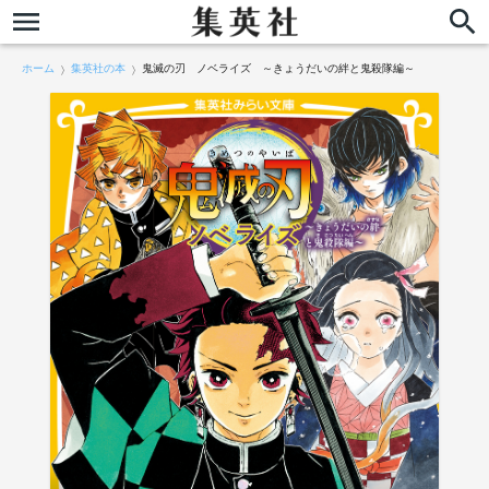
ホーム
集英社の本
鬼滅の刃 ノベライズ ～きょうだいの絆と鬼殺隊編～