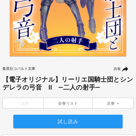
集英社コバルト文庫
共有
【電子オリジナル】リーリエ国騎士団とシン
デレラの弓音 II ―二人の射手―
前巻
全巻リスト
次巻
試し読み