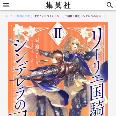
ホーム
集英社の本
【電子オリジナル】リーリエ国騎士団とシンデレラの弓音 II ―二人の射手―