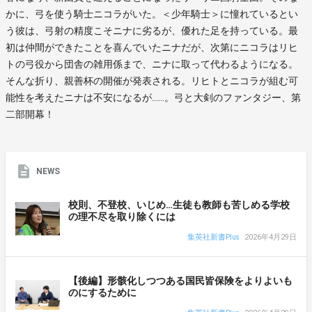
かに、弓を使う騎士ニコラがいた。＜少年騎士＞に憧れているとい
う彼は、弓射の精度こそニナに劣るが、優れた足を持っている。最
初は仲間ができたことを喜んでいたニナだが、次第にニコラはリヒ
トの弓役から団舎の雑用係まで、ニナに取って代わるようになる。
そんな折り、親善杯の開催が発表される。リヒトとニコラが組む可
能性を考えたニナは不安になるが……。弓と大剣のファンタジー、第
二部開幕！
NEWS
校則、不登校、いじめ…生徒も教師も苦しめる学校
の理不尽を取り除くには
集英社新書Plus
2026年4月29日
【後編】形骸化しつつある国民皆保険をよりよいも
のにするために