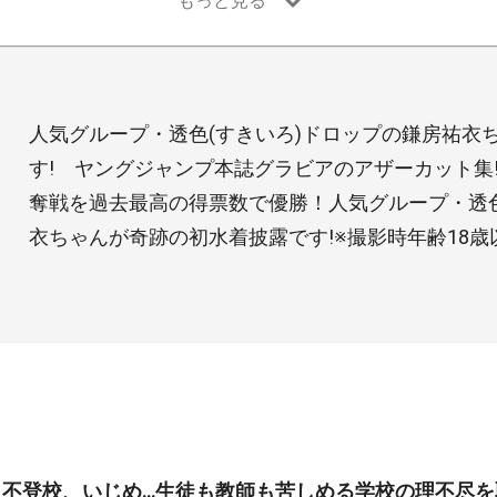
人気グループ・透色(すきいろ)ドロップの鎌房祐衣
す! ヤングジャンプ本誌グラビアのアザーカット集!
奪戦を過去最高の得票数で優勝！人気グループ・透色
衣ちゃんが奇跡の初水着披露です!※撮影時年齢18歳
、不登校、いじめ…生徒も教師も苦しめる学校の理不尽を