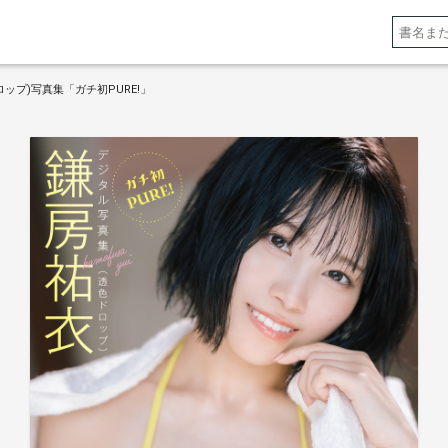
ップ)写真集「ガチ初PURE!」