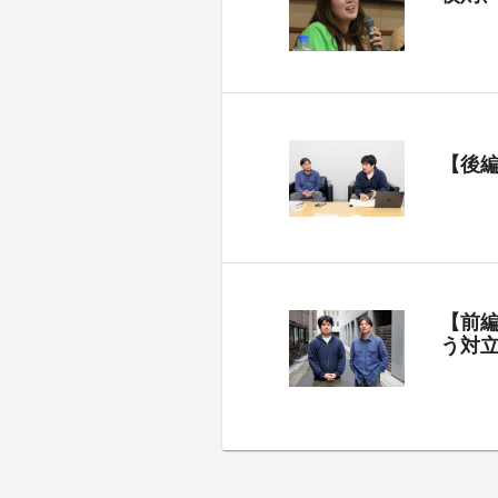
【後
【前
う対