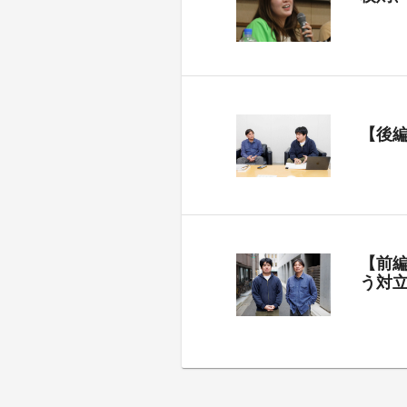
【後
【前
う対