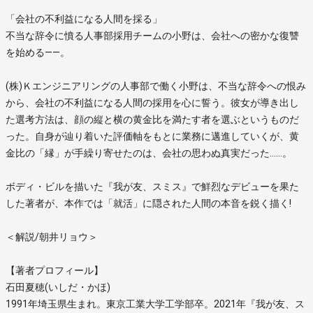
「会社の不利益になる人間を採る」
不当な辞令に憤る人事部採用チームの小野は、会社への密かな復讐
を始める——。
(株)Ｋエンジニアリングの人事部で働く小野は、不当な辞令への恨み
から、会社の不利益になる人間の採用を心に誓う。彼女が導き出し
た選考方法は、顔の縦と横の黄金比を満たす者を選ぶというものだ
った。自身が辿り着いた評価軸をもとに業務に邁進していくが、黄
金比の「縁」が手繰り寄せたのは、会社の思わぬ真実だった……。
ボディ・ビルを描いた『我が友、スミス』で鮮烈なデビューを果た
した著者が、本作では「就活」に隠された人間の本音を鋭く描く!
＜解説/朝井リョウ＞
【著者プロフィール】
石田夏穂(いしだ・かほ)
1991年埼玉県生まれ。東京工業大学工学部卒。2021年『我が友、ス