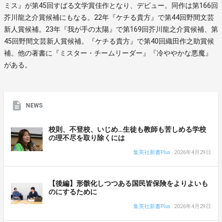
ミス』が第45回すばる文学賞佳作となり、デビュー。同作は第166回
芥川龍之介賞候補にもなる。22年『ケチる貴方』で第44回野間文芸
新人賞候補。23年『我が手の太陽』で第169回芥川龍之介賞候補、第
45回野間文芸新人賞候補。『ケチる貴方』で第40回織田作之助賞候
補。他の著書に『ミスター・チームリーダー』『冷ややかな悪魔』
がある。
NEWS
校則、不登校、いじめ…生徒も教師も苦しめる学校
の理不尽を取り除くには
集英社新書Plus
2026年4月29日
【後編】形骸化しつつある国民皆保険をよりよいも
のにするために
集英社新書Plus
2026年4月29日