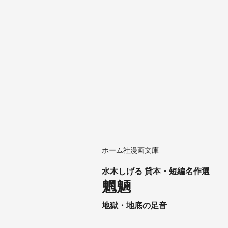
ホーム社漫画文庫
水木しげる 貸本・短編名作選
魍魎
地獄・地底の足音