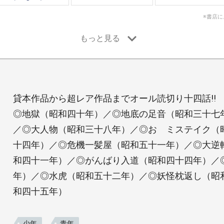
※書店
貸本作品から超レア作品までオール読切り十四話!!
◎地獄（昭和四十年）／◎地底の足音（昭和三十七
／◎大人物（昭和三十八年）／◎おゝミステイク（
十四年）／◎危機一髪屋（昭和五十一年）／◎大逆
和四十一年）／◎がんばり入道（昭和四十四年）／
年）／◎水虎（昭和五十二年）／◎妖怪枕返し（昭
和四十五年）
少年
青年