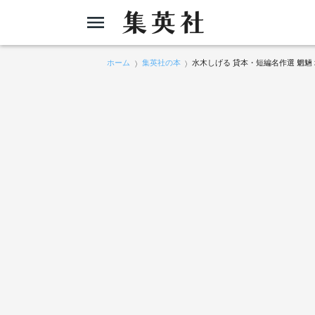
ホーム
集英社の本
水木しげる 貸本・短編名作選 魍魎