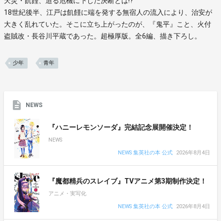
天災・飢饉、迫る危機に下した決断とは!?
18世紀後半、江戸は飢饉に端を発する無宿人の流入により、治安が
大きく乱れていた。そこに立ち上がったのが、『鬼平』こと、火付
盗賊改・長谷川平蔵であった。超極厚版。全6編、描き下ろし。
少年
青年
NEWS
『ハニーレモンソーダ』完結記念展開催決定！
NEWS
NEWS 集英社の本 公式
2026年8月4日
『魔都精兵のスレイブ』TVアニメ第3期制作決定！
アニメ・実写化
NEWS 集英社の本 公式
2026年8月4日