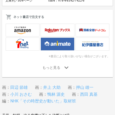
文庫判／504ページ
ISBN：978-4-8342-7422-6
ネット書店で注文する
※書店により取り扱いがない場合がございます。
画：
田辺 節雄
画：
井上 大助
画：
押山 雄一
画：
小川 おさむ
画：
鴨林 源史
画：
西田 真基
編：
NHK「その時歴史が動いた」取材班