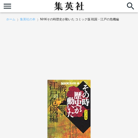
ホーム
集英社の本
NHKその時歴史が動いた コミック版 戦国・江戸の危機編