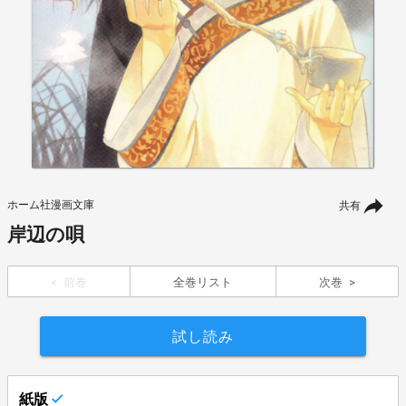
ホーム社漫画文庫
共有
岸辺の唄
前巻
全巻リスト
次巻
試し読み
紙版