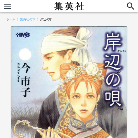
ホーム
集英社の本
岸辺の唄