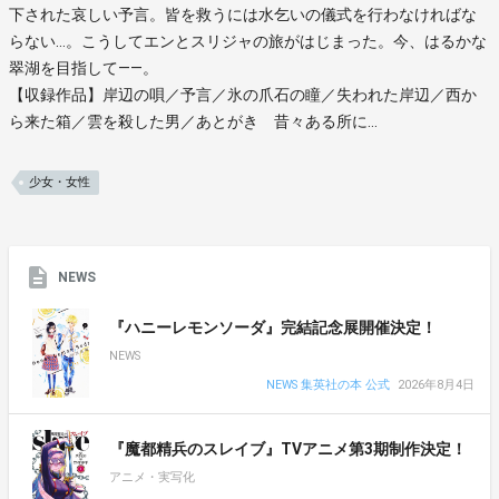
下された哀しい予言。皆を救うには水乞いの儀式を行わなければな
らない…。こうしてエンとスリジャの旅がはじまった。今、はるかな
翠湖を目指して――。
【収録作品】岸辺の唄／予言／氷の爪石の瞳／失われた岸辺／西か
ら来た箱／雲を殺した男／あとがき 昔々ある所に…
少女・女性
NEWS
『ハニーレモンソーダ』完結記念展開催決定！
NEWS
NEWS 集英社の本 公式
2026年8月4日
『魔都精兵のスレイブ』TVアニメ第3期制作決定！
アニメ・実写化