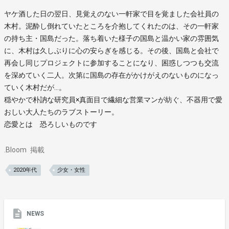
ヤケ酒した日の翌日、見覚えのない一軒家で目を覚ました会社員の
木村。泥酔し倒れていたところを介抱してくれたのは、その一軒家
の持ち主・国島だった。落ち着いた様子の国島と温かい家の雰囲気
に、木村は久しぶりに心の安らぎを感じる。その後、国島と会社で
再会し同じプロジェクトに参加することになり、困惑しつつも交流
を深めていく二人。次第に国島の存在がかけがえのないものになっ
ていく木村だが…。
穏やかで朴訥な研究員×真面目で繊細な営業マンが紡ぐ、不器用で愛
おしい大人たちのラブストーリー。
恋愛とは 恐ろしいものです
.Bloom
掲載
2020年代
少女・女性
NEWS