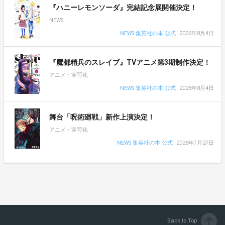
『ハニーレモンソーダ』完結記念展開催決定！
NEWS
NEWS 集英社の本 公式
2026年8月4日
『魔都精兵のスレイブ』TVアニメ第3期制作決定！
アニメ・実写化
NEWS 集英社の本 公式
2026年8月4日
舞台「呪術廻戦」新作上演決定！
アニメ・実写化
NEWS 集英社の本 公式
2026年7月27日
arrow_upward
Back to Top