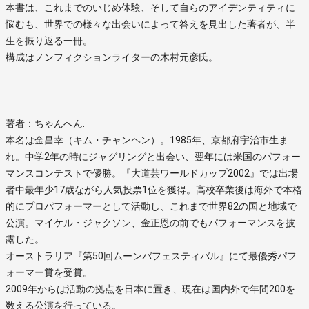
本書は、これまでのいじめ体験、そして自らのアイデンティティに
悩むも、世界での様々な出会いによって答えを見出した著者が、半
生を振り返る一冊。
構成はノンフィクションライターの木村元彦氏。
著者：ちゃんへん.
本名は金昌幸（キム・チャンヘン）。1985年、京都府宇治市生ま
れ。中学2年の時にジャグリングと出会い、翌年には米国のパフォー
マンスコンテストで優勝。『大道芸ワールドカップ2002』では出場
者中最年少17歳ながら人気投票1位を獲得。高校卒業後は海外で本格
的にプロパフォーマーとして活動し、これまで世界82の国と地域で
公演。マイケル・ジャクソン、金正恩の前でもパフォーマンスを披
露した。
オーストラリア『第50回ムーンバフェスティバル』にて最優秀パフ
ォーマー賞を受賞。
2009年からは活動の拠点を日本に置き、現在は国内外で年間200を
数える公演を行っている。