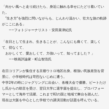
「向かい風へと走り続けたら、身近に触れる幸せにたどり着いてい
た。
“生き方”を強烈に問いながらも、じんわり温かい、壮大な旅の軌跡
がここにある」
――フォトジャーナリスト・安田菜津紀氏
「在日として生まれ、生きることが、こんなにも痛くて、楽しく
て、切なくて、
おかしくて、愛おしくて、力強いって、知ってました？ 」
――映画評論家・町山智浩氏
在日コリアンが集住する京都ウトロ地区出身。根強い民族差別を背
景に、小学校時代は苛烈ないじめに遭う。
中学2年の時にジャグリングに出会い、各種大会で優勝。ビートたけ
し氏からの助言を受け、翌日大学に退学届を提出し、プロパフォー
マーとして海外で活躍。これまで82の国と地域で舞台を踏んだ。
現在は大阪を中心とした学校での講演活動が話題を呼んでいる。