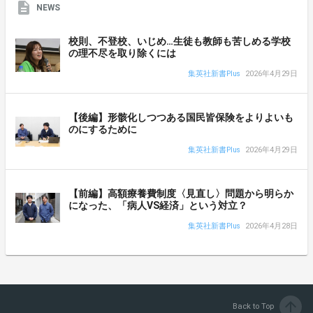
NEWS
校則、不登校、いじめ…生徒も教師も苦しめる学校
の理不尽を取り除くには
集英社新書Plus
2026年4月29日
【後編】形骸化しつつある国民皆保険をよりよいも
のにするために
集英社新書Plus
2026年4月29日
【前編】高額療養費制度〈見直し〉問題から明らか
になった、「病人VS経済」という対立？
集英社新書Plus
2026年4月28日
arrow_upward
Back to Top