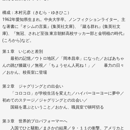
構成：木村元彦（きむら・ゆきひこ）
1962年愛知県生まれ。中央大学卒。ノンフィクションライター。主
な著書に『オシムの言葉』(集英社文庫)、『蹴る群れ』(集英社文
庫)、『無冠、されど至強 東京朝鮮高校サッカー部と金明植の時代』
(ころから)など。
第１章 いじめと差別
最初の記憶／ウトロ地区／「岡本昌幸」になった／おばあちゃ
んの跳び膝蹴り／無視／「ちょうせん人死ね！」／ 暴力の日々
／おかん、校長室に登場
第２章 ジャグリングとの出会い
「コロコロ」が学校生活を変えた／ハイパーヨーヨーに夢中／
初めてのステージ／ジャグリングとの出会い／
国籍を選ぶということ／おかん、職員室で啖呵切る
第３章 世界的プロパフォーマーへ
入国でひと騒動／まさかの結果／９・１１の衝撃、アメリカと