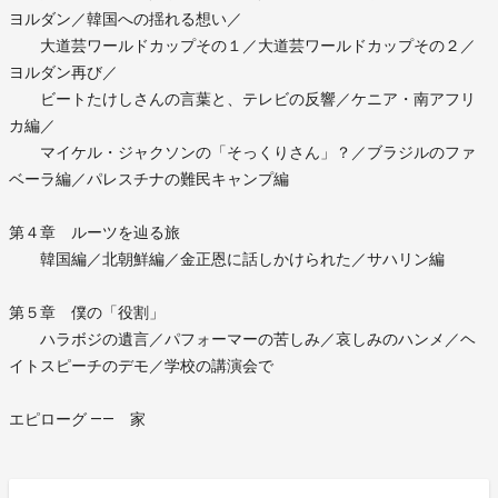
ヨルダン／韓国への揺れる想い／
大道芸ワールドカップその１／大道芸ワールドカップその２／
ヨルダン再び／
ビートたけしさんの言葉と、テレビの反響／ケニア・南アフリ
カ編／
マイケル・ジャクソンの「そっくりさん」？／ブラジルのファ
ベーラ編／パレスチナの難民キャンプ編
第４章 ルーツを辿る旅
韓国編／北朝鮮編／金正恩に話しかけられた／サハリン編
第５章 僕の「役割」
ハラボジの遺言／パフォーマーの苦しみ／哀しみのハンメ／ヘ
イトスピーチのデモ／学校の講演会で
エピローグ ―― 家