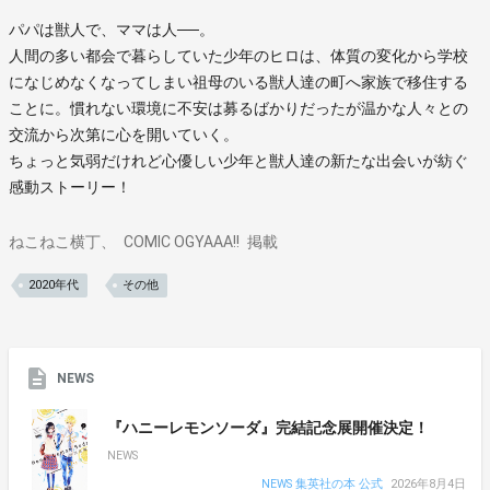
パパは獣人で、ママは人──。
人間の多い都会で暮らしていた少年のヒロは、体質の変化から学校
になじめなくなってしまい祖母のいる獣人達の町へ家族で移住する
ことに。慣れない環境に不安は募るばかりだったが温かな人々との
交流から次第に心を開いていく。
ちょっと気弱だけれど心優しい少年と獣人達の新たな出会いが紡ぐ
感動ストーリー！
ねこねこ横丁
COMIC OGYAAA!!
掲載
2020年代
その他
NEWS
『ハニーレモンソーダ』完結記念展開催決定！
NEWS
NEWS 集英社の本 公式
2026年8月4日