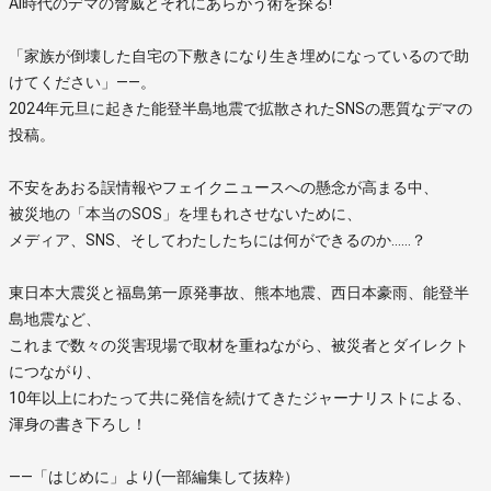
AI時代のデマの脅威とそれにあらがう術を探る!
「家族が倒壊した自宅の下敷きになり生き埋めになっているので助
けてください」――。
2024年元旦に起きた能登半島地震で拡散されたSNSの悪質なデマの
投稿。
不安をあおる誤情報やフェイクニュースへの懸念が高まる中、
被災地の「本当のSOS」を埋もれさせないために、
メディア、SNS、そしてわたしたちには何ができるのか……？
東日本大震災と福島第一原発事故、熊本地震、西日本豪雨、能登半
島地震など、
これまで数々の災害現場で取材を重ねながら、被災者とダイレクト
につながり、
10年以上にわたって共に発信を続けてきたジャーナリストによる、
渾身の書き下ろし！
――「はじめに」より(一部編集して抜粋）