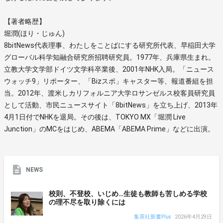
【著者略歴】
堀潤(ほり・じゅん)
8bitNews代表理事、わたしをことばにする研究所代表、早稲田大学
グローバル科学知融合研究所招聘研究員。1977年、兵庫県生まれ。
立教大学文学部ドイツ文学科卒業後、2001年NHK入局。「ニュース
ウォッチ9」リポーター、「Bizスポ」キャスター等、報道番組を担
当。2012年、渡米しカリフォルニア大学ロサンゼルス校客員研究員
として活動、市民ニュースサイト「8bitNews」を立ち上げ、2013年
4月1日付でNHKを退局。その後は、TOKYO MX「堀潤 Live
Junction」のMCをはじめ、ABEMA「ABEMA Prime」などに出演。
NEWS
校則、不登校、いじめ…生徒も教師も苦しめる学校
の理不尽を取り除くには
集英社新書Plus
2026年4月29日