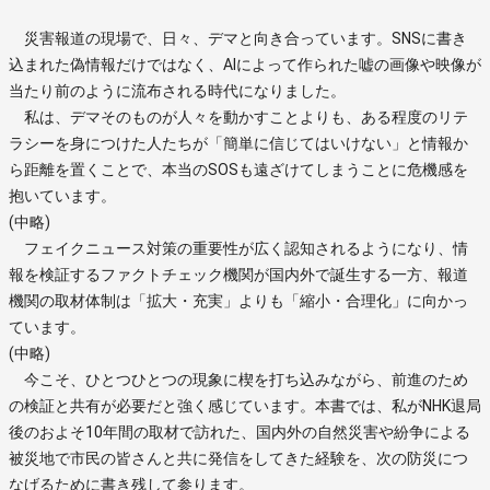
災害報道の現場で、日々、デマと向き合っています。SNSに書き
込まれた偽情報だけではなく、AIによって作られた嘘の画像や映像が
当たり前のように流布される時代になりました。
私は、デマそのものが人々を動かすことよりも、ある程度のリテ
ラシーを身につけた人たちが「簡単に信じてはいけない」と情報か
ら距離を置くことで、本当のSOSも遠ざけてしまうことに危機感を
抱いています。
(中略)
フェイクニュース対策の重要性が広く認知されるようになり、情
報を検証するファクトチェック機関が国内外で誕生する一方、報道
機関の取材体制は「拡大・充実」よりも「縮小・合理化」に向かっ
ています。
(中略)
今こそ、ひとつひとつの現象に楔を打ち込みながら、前進のため
の検証と共有が必要だと強く感じています。本書では、私がNHK退局
後のおよそ10年間の取材で訪れた、国内外の自然災害や紛争による
被災地で市民の皆さんと共に発信をしてきた経験を、次の防災につ
なげるために書き残して参ります。