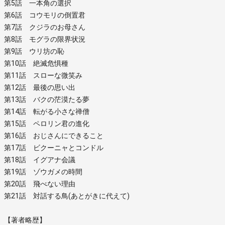
第5話 一本角の選択
第6話 コウモリの倒置君
第7話 クジラのお母さん
第8話 モグラの限界状況
第9話 ウリ坊の恥
第10話 絶滅危惧種
第11話 スローな微笑み
第12話 最後の思い出
第13話 バクの茫漠たる夢
第14話 転がる小さな禅僧
第15話 ペロリン君の進化
第16話 おじさんにできること
第17話 ビクーニャとコンドル
第18話 イグアナ会議
第19話 ゾウガメの時間
第20話 飛べない理由
第21話 対話する鳥(あとがきに代えて)
【著者略歴】