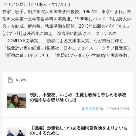
ドリアン助川 (どりあん・すけがわ)
作家、歌手。明治学院大学国際学部教授。1962年、東京生まれ。早
稲田大学第一文学部哲学科を卒業後、1990年にバンド「叫ぶ詩人の
会」を結成。解散後、執筆活動を開始。2013年出版の小説『あん』
(ポプラ社)は映画化に加え、22言語に翻訳され、フランスの
「DOMITYS文学賞」「読者による文庫本大賞」など四冠に輝く。
『線量計と奥の細道』(集英社、日本エッセイスト・クラブ賞受賞)、
『新宿の猫』(ポプラ社)、『水辺のブッダ』(小学館)など著書多数。
NEWS
校則、不登校、いじめ…生徒も教師も苦しめる学校
の理不尽を取り除くには
集英社新書Plus
2026年4月29日
【後編】形骸化しつつある国民皆保険をよりよいも
のにするために