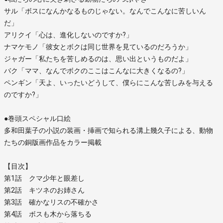
サル「ボスになんかなるものじゃない。なんでこんなに苦しいん
だ」
アリクイ「心は、進化しないのですか?」
ナマケモノ「彼女とボクは同じ世界を見ているのだろうか」
ジャガー「私たちを苦しめるのは、思い出というものだよ」
バク「ママ、なんでボクのここはこんなに大きくなるの?」
ペンギン「天よ、いったいどうして、僕らにこんな苦しみを与える
のですか?」
●巻頭スペシャル口絵
多和田葉子の小説の装画・挿画で知られる溝上幾久子による、動物
たちの銅版画作品をカラー掲載
【目次】
第1話 クマ少年と眼差し
第2話 キツネのお姉さん
第3話 確かなリスの不確かさ
第4話 ボスも木から落ちる