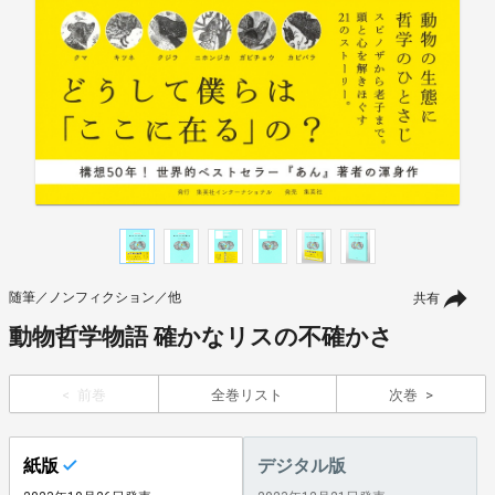
随筆／ノンフィクション／他
共有
動物哲学物語 確かなリスの不確かさ
前巻
全巻リスト
次巻
紙版
デジタル版