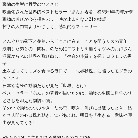
動物の生態に哲学のひとさじ
映画化された世界的ベストセラー『あん』著者、構想50年の渾身作!
動物の叫びが心を揺さぶり、涙が止まらない21の物語
哲学の入門書よりやさしく、感動的なストーリー
どんぐりの落下と発芽から「ここに在る」ことを問うリスの青年
衰弱した弟との「間柄」のためにニワトリを襲うキツネのお姉さん
洞窟から光の世界へ飛び出し、「存在の本質」を探すコウモリの男
子
土を掘ってミミズを食べる毎日で、「限界状況」に陥ったモグラの
おじさん
日本や南米の動物たちが見た「世界」とは?
ベストセラー『あん』の著者が描いたのは、動物の生態に哲学のひ
とさじを加えた物語21篇。
その中で動物のつぶやき、ため息、嘆き、叫びに出遭ったとき、私
たち人間の心は揺れ動き、涙があふれ、明日を「生きる」意味や理
由が見えてくる!
●私たちの心に突き刺さる動物たちのつぶやき