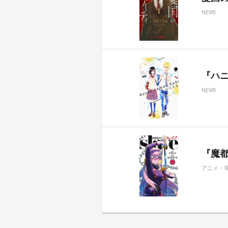
NEWS
『ハ
NEWS
『魔都
アニメ・