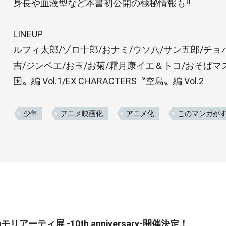
身長や血液型など本書初公開の極秘情報も!!
LINEUP
ルフィ太郎/ゾロ十郎/おナミ/ウソ八/サン五郎/チョ
吉/ジンベエ/お玉/お菊/霜月康イエ＆トコ/おそばマスク/
国〟編 Vol.1/EX CHARACTERS〝空島〟編 Vol.2
少年
アニメ映画化
アニメ化
このマンガが
リアーティ展 -10th anniversary-開催決定！