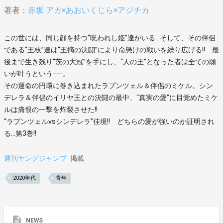
著者：
赤坂 アカ×あおいくじら×アジチカ
この世には、同じ顔を持つ“呪われし姫”達がいる…そして、その伴侶
である“王枝”達は“王摘の決闘”により命懸けの戦いを繰り広げる!! 最
後まで生き残り“茨の大冠”を手にし、“人の王”となった者は全ての願
いが叶うという──。
その運命の円環に巻き込まれたラプンツェル＆伴侶のミケル。シン
デレラ＆伴侶のイリヤ王との決闘の最中、“真実の愛”に目覚めたミケ
ルは痛恨の一撃を炸裂させた!!
“ラプンツェルvsシンデレラ”佳境!! どちらの愛が強いのか証明され
る…第3巻!!
週刊ヤングジャンプ
掲載
2020年代
青年
NEWS