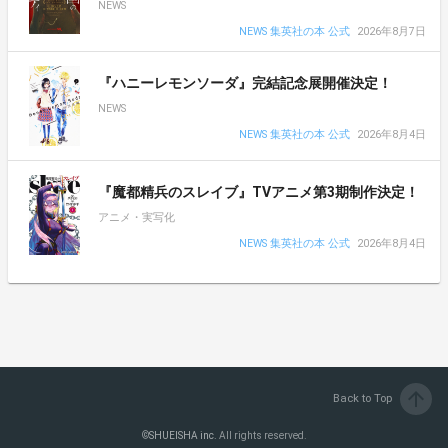
NEWS
NEWS 集英社の本 公式
2026年8月7日
『ハニーレモンソーダ』完結記念展開催決定！
NEWS
NEWS 集英社の本 公式
2026年8月4日
『魔都精兵のスレイブ』TVアニメ第3期制作決定！
アニメ・実写化
NEWS 集英社の本 公式
2026年8月4日
arrow_upward
Back to Top
©
SHUEISHA inc.
All rights reserved.