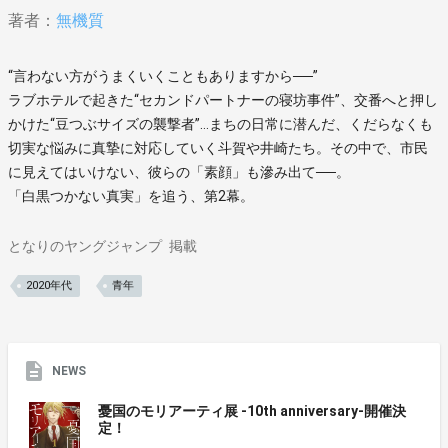
著者：
無機質
“言わない方がうまくいくこともありますから──”
ラブホテルで起きた“セカンドパートナーの寝坊事件”、交番へと押し
かけた“豆つぶサイズの襲撃者”…まちの日常に潜んだ、くだらなくも
切実な悩みに真摯に対応していく斗賀や井崎たち。その中で、市民
に見えてはいけない、彼らの「素顔」も滲み出て──。
「白黒つかない真実」を追う、第2幕。
となりのヤングジャンプ
掲載
2020年代
青年
NEWS
憂国のモリアーティ展 -10th anniversary-開催決
定！