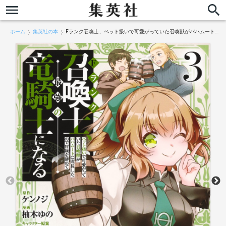
ホーム
集英社の本
Fランク召喚士、ペット扱いで可愛がっていた召喚獣がバハムートに成長したので冒険を辞めて最強の竜騎士になる 3