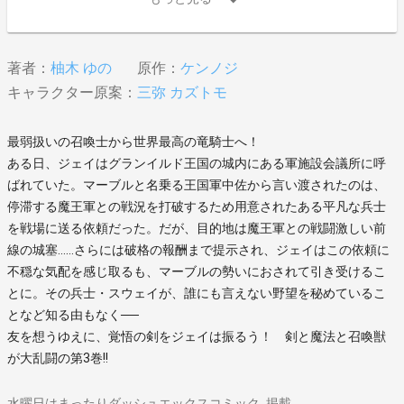
著者：
柚木 ゆの
原作：
ケンノジ
キャラクター原案：
三弥 カズトモ
最弱扱いの召喚士から世界最高の竜騎士へ！
ある日、ジェイはグランイルド王国の城内にある軍施設会議所に呼
ばれていた。マーブルと名乗る王国軍中佐から言い渡されたのは、
停滞する魔王軍との戦況を打破するため用意されたある平凡な兵士
を戦場に送る依頼だった。だが、目的地は魔王軍との戦闘激しい前
線の城塞……さらには破格の報酬まで提示され、ジェイはこの依頼に
不穏な気配を感じ取るも、マーブルの勢いにおされて引き受けるこ
とに。その兵士・スウェイが、誰にも言えない野望を秘めているこ
となど知る由もなく──
友を想うゆえに、覚悟の剣をジェイは振るう！ 剣と魔法と召喚獣
が大乱闘の第3巻!!
水曜日はまったりダッシュエックスコミック
掲載