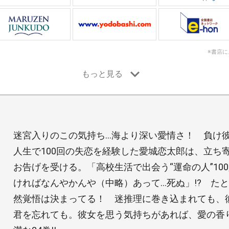
※書店
迷宮入りのこの気持ち…海より深い愛情さ！ 負け
人生で100回の失恋を経験した愛城恋太郎は、立ち
お告げを受ける。「高校生活で出会う“運命の人”10
ければなんやかんや（中略）あって…死ぬ」!? た
然覚悟は決まってる！ 迷推理に巻き込まれても、
君を忘れても。彼女を思う気持ちがあれば、愛の香り