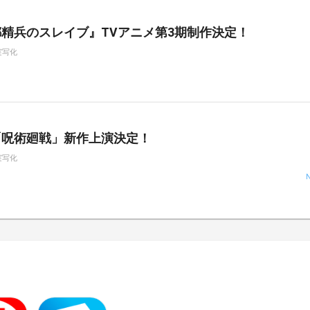
精兵のスレイブ』TVアニメ第3期制作決定！
実写化
「呪術廻戦」新作上演決定！
実写化