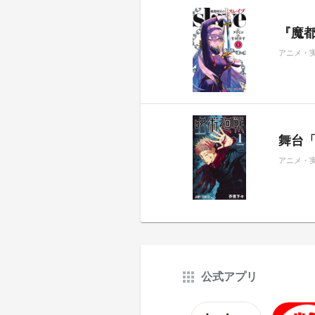
『魔都
アニメ・
舞台
アニメ・
公式アプリ