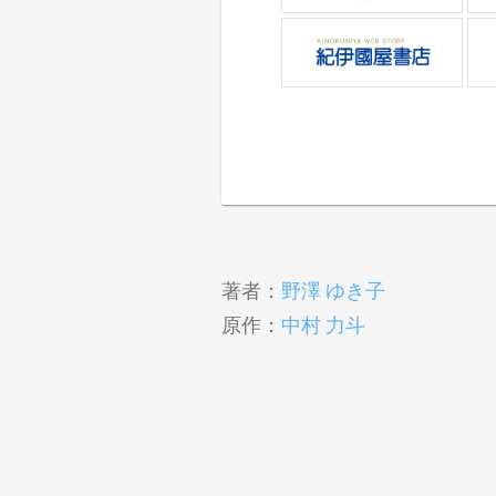
著者：
野澤 ゆき子
原作：
中村 力斗