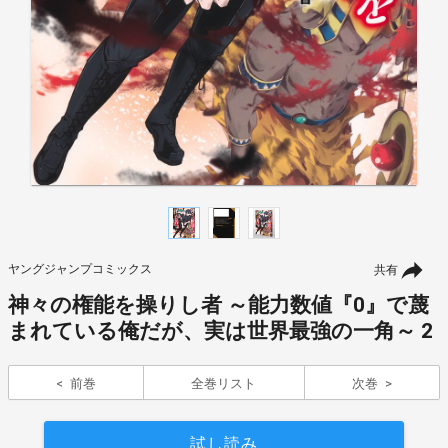
ヤングジャンプコミックス
共有
神々の権能を操りし者 ～能力数値『0』で蔑
まれている俺だが、実は世界最強の一角～ 2
前巻
全巻リスト
次巻
試し読み