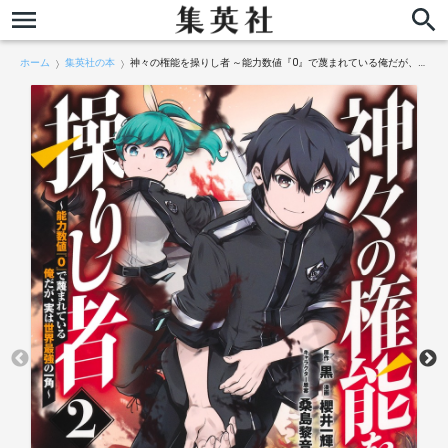
ホーム
集英社の本
神々の権能を操りし者 ～能力数値『0』で蔑まれている俺だが、実は世界最強の一角～ 2