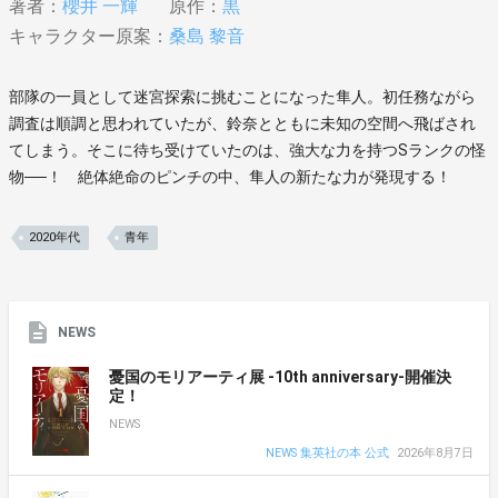
著者：
櫻井 一輝
原作：
黒
キャラクター原案：
桑島 黎音
部隊の一員として迷宮探索に挑むことになった隼人。初任務ながら
調査は順調と思われていたが、鈴奈とともに未知の空間へ飛ばされ
てしまう。そこに待ち受けていたのは、強大な力を持つSランクの怪
物──！ 絶体絶命のピンチの中、隼人の新たな力が発現する！
2020年代
青年
NEWS
憂国のモリアーティ展 -10th anniversary-開催決
定！
NEWS
NEWS 集英社の本 公式
2026年8月7日