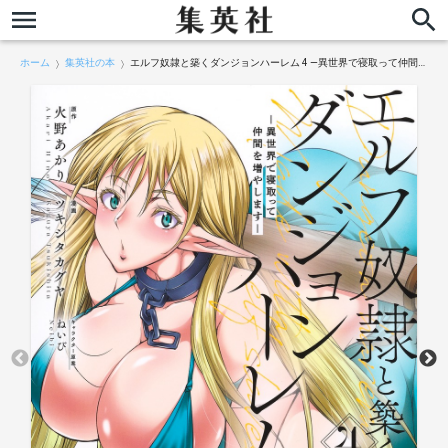
ホーム
集英社の本
エルフ奴隷と築くダンジョンハーレム 4 ―異世界で寝取って仲間を増やします―