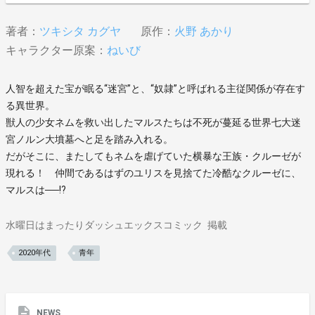
著者：
ツキシタ カグヤ
原作：
火野 あかり
キャラクター原案：
ねいび
人智を超えた宝が眠る“迷宮”と、“奴隷”と呼ばれる主従関係が存在す
る異世界。
獣人の少女ネムを救い出したマルスたちは不死が蔓延る世界七大迷
宮ノルン大墳墓へと足を踏み入れる。
だがそこに、またしてもネムを虐げていた横暴な王族・クルーゼが
現れる！ 仲間であるはずのユリスを見捨てた冷酷なクルーゼに、
マルスは──!?
水曜日はまったりダッシュエックスコミック
掲載
2020年代
青年
NEWS