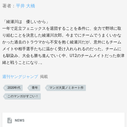
著者：
平井 大橋
「綾瀬川は 優しいから」
一年で足立フェニックスを退団することを条件に、全力で野球に取
り組むことを決意した綾瀬川次郎。今までにチームでうまくいかな
かった過去のトラウマから不安を抱く綾瀬川だが、意外にもチーム
メイトや相手選手たちに温かく受け入れられるのだった。チームに
も馴染み、大会も勝ち進んでいく中、U12のチームメイトだった奈津
緒と戦うことになり…。
週刊ヤングジャンプ
掲載
2020年代
青年
マンガ大賞ノミネート作
このマンガがすごい！
NEWS